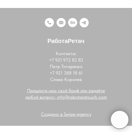
РаботаРетач
Контакты:
+7 921 972 83 83
Петр Титаренко
+7 921 388 18 61
Слава Королев
Пришлите нам свой бриф или задайте
любой вопрос: info@rabotaretouch.com
Создано в Swipe-agency