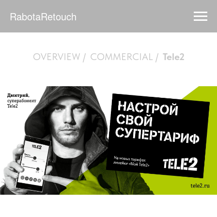
RabotaRetouch
OVERVIEW
/
COMMERCIAL
/
Tele2