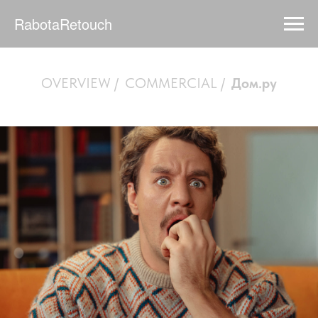
RabotaRetouch
OVERVIEW
/
COMMERCIAL
/
Дом.ру