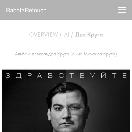
RabotaRetouch
OVERVIEW
/
AI
/
Два Круга
Альбом Александра Круга (сына Михаила Круга)