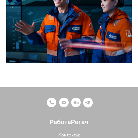
РаботаРетач
Контакты: