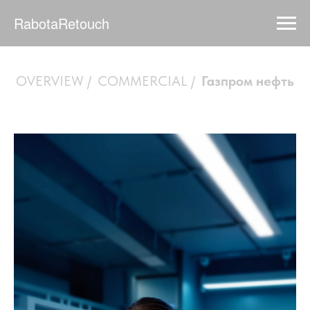
RabotaRetouch
OVERVIEW
/
COMMERCIAL
/
Газпром нефть