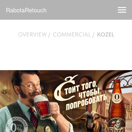
RabotaRetouch
OVERVIEW
/
COMMERCIAL
/
KOZEL