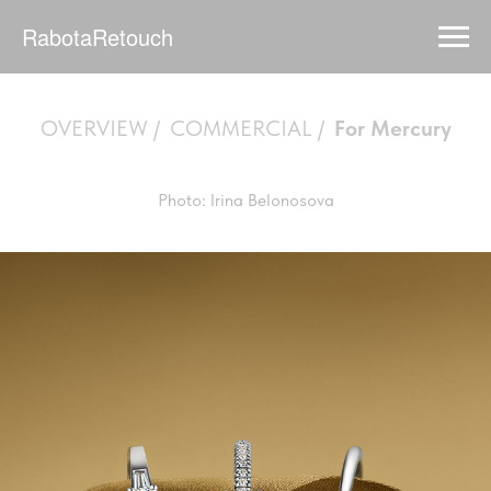
RabotaRetouch
OVERVIEW
/
COMMERCIAL
/
For Mercury
Photo: Irina Belonosova