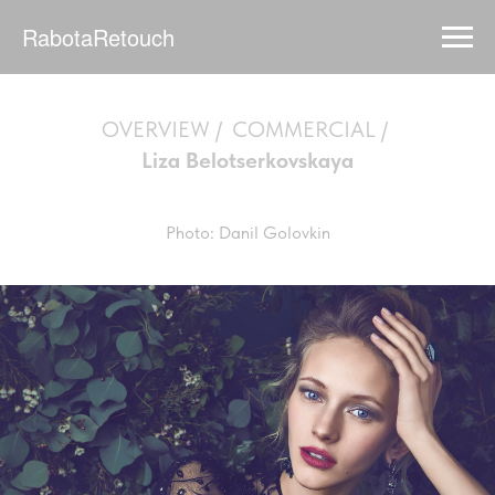
RabotaRetouch
OVERVIEW
/
COMMERCIAL
/
Liza Belotserkovskaya
Photo: Danil Golovkin